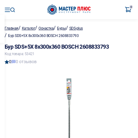
0
/
/
/
/
Главная
Каталог
Оснастка
Буры
SDS-plus
/
Бур SDS+5X 8х300х360 BOSCH 2608833793
Бур SDS+5X 8х300х360 BOSCH 2608833793
Код товара: 53421
0
0 отзывов