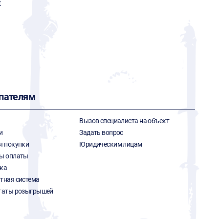
t
пателям
Вызов специалиста на объект
и
Задать вопрос
я покупки
Юридическим лицам
ы оплаты
ка
тная система
таты розыгрышей