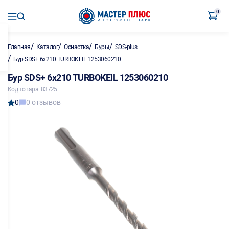
0
/
/
/
/
Главная
Каталог
Оснастка
Буры
SDS-plus
/
Бур SDS+ 6х210 TURBOKEIL 1253060210
Бур SDS+ 6х210 TURBOKEIL 1253060210
Код товара: 83725
0
0 отзывов