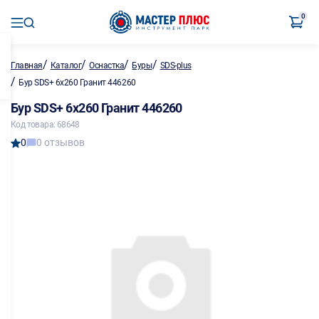
0
/
/
/
/
Главная
Каталог
Оснастка
Буры
SDS-plus
/
Бур SDS+ 6х260 Гранит 446260
Бур SDS+ 6х260 Гранит 446260
Код товара: 68648
0
0 отзывов