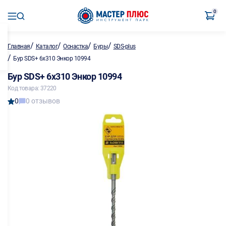
0
/
/
/
/
Главная
Каталог
Оснастка
Буры
SDS-plus
/
Бур SDS+ 6х310 Энкор 10994
Бур SDS+ 6х310 Энкор 10994
Код товара: 37220
0
0 отзывов