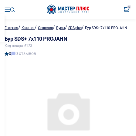
0
/
/
/
/
/
Главная
Каталог
Оснастка
Буры
SDS-plus
Бур SDS+ 7х110 PROJAHN
Бур SDS+ 7х110 PROJAHN
Код товара: 6123
0
0 отзывов