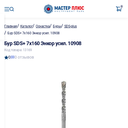
0
/
/
/
/
Главная
Каталог
Оснастка
Буры
SDS-plus
/
Бур SDS+ 7х160 Энкор усил. 10908
Бур SDS+ 7х160 Энкор усил. 10908
Код товара: 13169
0
0 отзывов