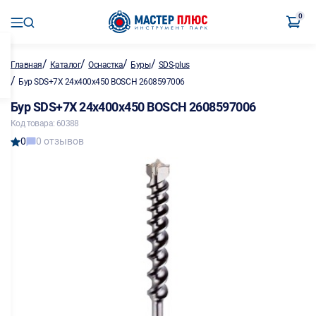
0
/
/
/
/
Главная
Каталог
Оснастка
Буры
SDS-plus
/
Бур SDS+7X 24х400х450 BOSCH 2608597006
Бур SDS+7X 24х400х450 BOSCH 2608597006
Код товара: 60388
0
0 отзывов