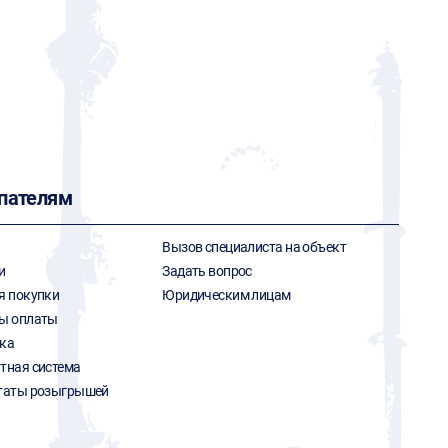
пателям
Вызов специалиста на объект
и
Задать вопрос
я покупки
Юридическим лицам
ы оплаты
ка
тная система
таты розыгрышей