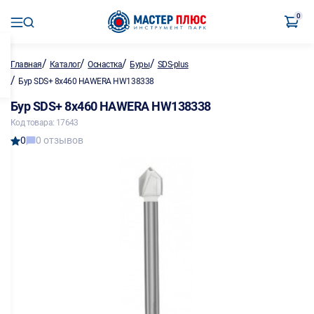
0
/
/
/
/
Главная
Каталог
Оснастка
Буры
SDS-plus
/
Бур SDS+ 8х460 HAWERA HW138338
Бур SDS+ 8х460 HAWERA HW138338
Код товара: 17643
0
0 отзывов