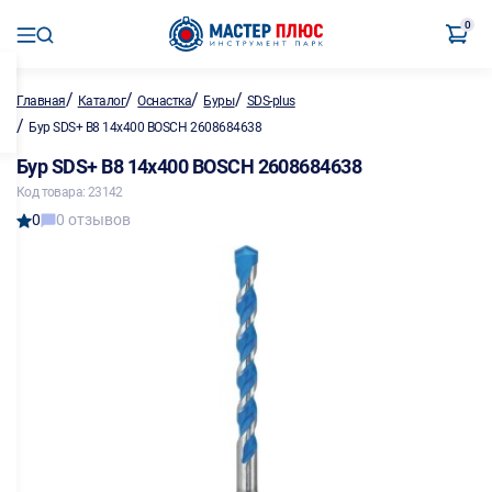
0
/
/
/
/
Главная
Каталог
Оснастка
Буры
SDS-plus
/
Бур SDS+ B8 14х400 BOSCH 2608684638
Бур SDS+ B8 14х400 BOSCH 2608684638
Код товара: 23142
0
0 отзывов