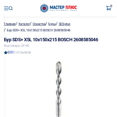
0
/
/
/
/
Главная
Каталог
Оснастка
Буры
SDS-plus
/
Бур SDS+ X5L 10х150х215 BOSCH 2608585046
Бур SDS+ X5L 10х150х215 BOSCH 2608585046
Код товара: 24140
0
0 отзывов