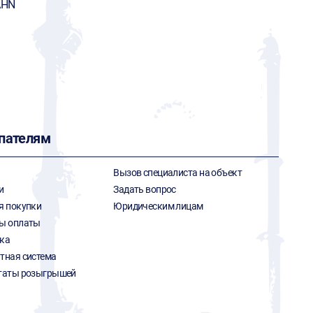
AHN
пателям
Вызов специалиста на объект
и
Задать вопрос
я покупки
Юридическим лицам
ы оплаты
ка
тная система
таты розыгрышей