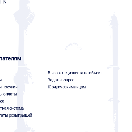
AHN
пателям
Вызов специалиста на объект
и
Задать вопрос
я покупки
Юридическим лицам
ы оплаты
ка
тная система
таты розыгрышей