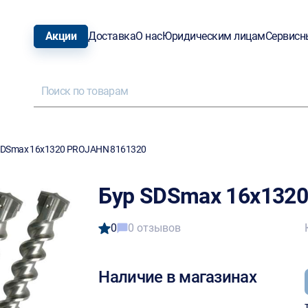
Акции
Доставка
О нас
Юридическим лицам
Сервисн
SDSmax 16х1320 PROJAHN 8161320
Бур SDSmax 16х132
0
0 отзывов
Наличие в магазинах