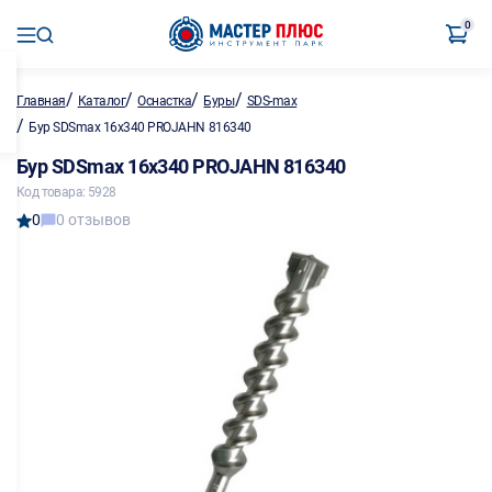
0
/
/
/
/
Главная
Каталог
Оснастка
Буры
SDS-max
/
Бур SDSmax 16х340 PROJAHN 816340
Бур SDSmax 16х340 PROJAHN 816340
Код товара: 5928
0
0 отзывов