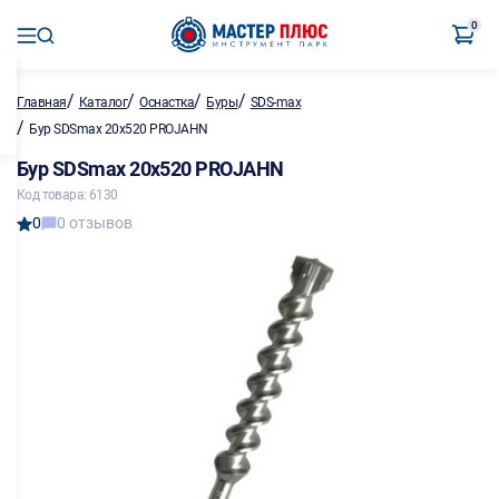
0
/
/
/
/
Главная
Каталог
Оснастка
Буры
SDS-max
/
Бур SDSmax 20х520 PROJAHN
Бур SDSmax 20х520 PROJAHN
Код товара: 6130
0
0 отзывов