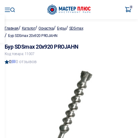
0
/
/
/
/
Главная
Каталог
Оснастка
Буры
SDS-max
/
Бур SDSmax 20х920 PROJAHN
Бур SDSmax 20х920 PROJAHN
Код товара: 11007
0
0 отзывов