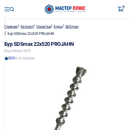
0
/
/
/
/
Главная
Каталог
Оснастка
Буры
SDS-max
/
Бур SDSmax 22х520 PROJAHN
Бур SDSmax 22х520 PROJAHN
Код товара: 6470
0
0 отзывов