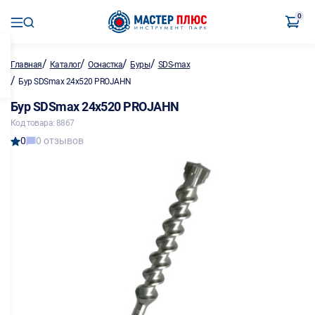
0
/
/
/
/
Главная
Каталог
Оснастка
Буры
SDS-max
/
Бур SDSmax 24х520 PROJAHN
Бур SDSmax 24х520 PROJAHN
Код товара: 8867
0
0 отзывов