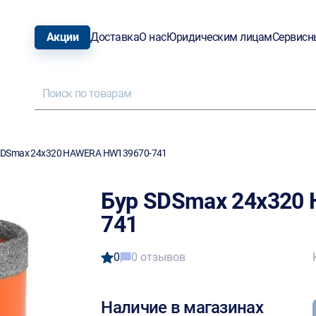
Акции
Доставка
О нас
Юридическим лицам
Сервисн
SDSmax 24x320 HAWERA HW139670-741
Бур SDSmax 24x320
741
0
0 отзывов
Наличие в магазинах