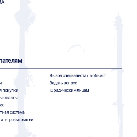
RA
пателям
Вызов специалиста на объект
и
Задать вопрос
я покупки
Юридическим лицам
ы оплаты
ка
тная система
таты розыгрышей