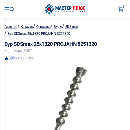
0
/
/
/
/
Главная
Каталог
Оснастка
Буры
SDS-max
/
Бур SDSmax 25х1320 PROJAHN 8251320
Бур SDSmax 25х1320 PROJAHN 8251320
Код товара: 24532
0
0 отзывов