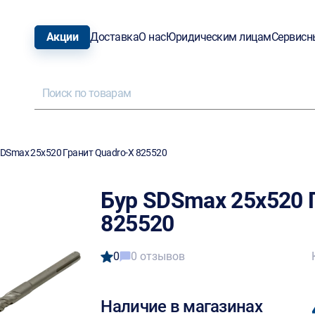
Акции
Доставка
О нас
Юридическим лицам
Сервисн
SDSmax 25х520 Гранит Quadro-X 825520
Бур SDSmax 25х520 
825520
0
0 отзывов
Наличие в магазинах