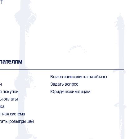
ИТ
пателям
Вызов специалиста на объект
и
Задать вопрос
я покупки
Юридическим лицам
ы оплаты
ка
тная система
таты розыгрышей