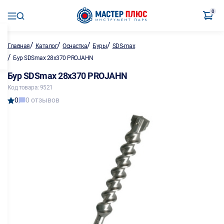
0
/
/
/
/
Главная
Каталог
Оснастка
Буры
SDS-max
/
Бур SDSmax 28х370 PROJAHN
Бур SDSmax 28х370 PROJAHN
Код товара: 9521
0
0 отзывов