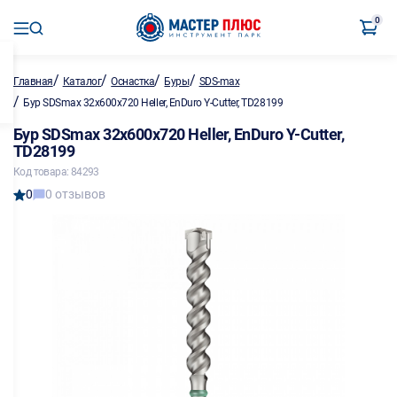
0
/
/
/
/
Главная
Каталог
Оснастка
Буры
SDS-max
/
Бур SDSmax 32х600х720 Heller, EnDuro Y-Cutter, TD28199
Бур SDSmax 32х600х720 Heller, EnDuro Y-Cutter,
TD28199
Код товара: 84293
0
0 отзывов