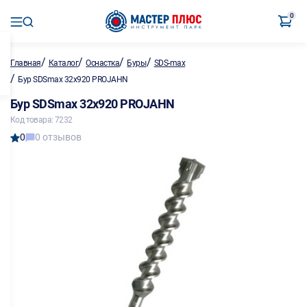
0
/
/
/
/
Главная
Каталог
Оснастка
Буры
SDS-max
/
Бур SDSmax 32х920 PROJAHN
Бур SDSmax 32х920 PROJAHN
Код товара: 7232
0
0 отзывов