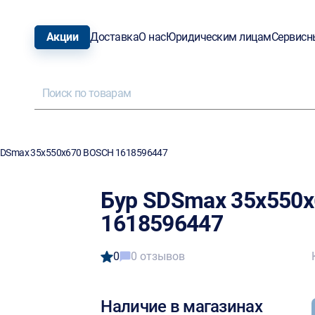
Акции
Доставка
О нас
Юридическим лицам
Сервисн
SDSmax 35х550х670 BOSCH 1618596447
Бур SDSmax 35х550
1618596447
0
0 отзывов
Наличие в магазинах