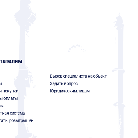
пателям
Вызов специалиста на объект
и
Задать вопрос
я покупки
Юридическим лицам
ы оплаты
ка
тная система
таты розыгрышей