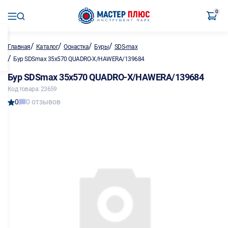
0
/
/
/
/
Главная
Каталог
Оснастка
Буры
SDS-max
/
Бур SDSmax 35х570 QUADRO-X/HAWERA/139684
Бур SDSmax 35х570 QUADRO-X/HAWERA/139684
Код товара: 23659
0
0 отзывов