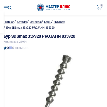
0
/
/
/
/
Главная
Каталог
Оснастка
Буры
SDS-max
/
Бур SDSmax 35х920 PROJAHN 835920
Бур SDSmax 35х920 PROJAHN 835920
Код товара: 23984
0
0 отзывов