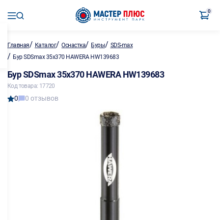
0
/
/
/
/
Главная
Каталог
Оснастка
Буры
SDS-max
/
Бур SDSmax 35x370 HAWERA HW139683
Бур SDSmax 35x370 HAWERA HW139683
Код товара: 17720
0
0 отзывов