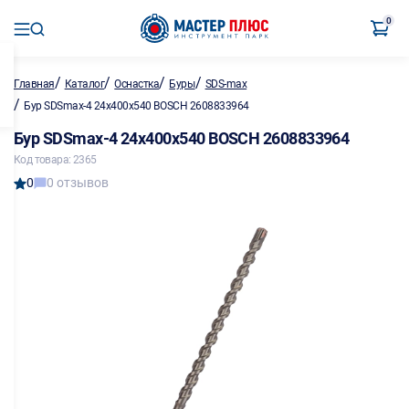
0
/
/
/
/
Главная
Каталог
Оснастка
Буры
SDS-max
/
Бур SDSmax-4 24х400х540 BOSCH 2608833964
Бур SDSmax-4 24х400х540 BOSCH 2608833964
Код товара: 2365
0
0 отзывов