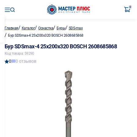
0
/
/
/
/
Главная
Каталог
Оснастка
Буры
SDS-max
/
Бур SDSmax-4 25х200х320 BOSCH 2608685868
Бур SDSmax-4 25х200х320 BOSCH 2608685868
Код товара: 59290
0
0 отзывов