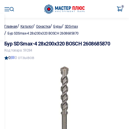
0
/
/
/
/
Главная
Каталог
Оснастка
Буры
SDS-max
/
Бур SDSmax-4 28х200х320 BOSCH 2608685870
Бур SDSmax-4 28х200х320 BOSCH 2608685870
Код товара: 59284
0
0 отзывов