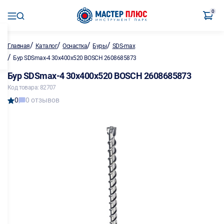
0
/
/
/
/
Главная
Каталог
Оснастка
Буры
SDS-max
/
Бур SDSmax-4 30х400х520 BOSCH 2608685873
Бур SDSmax-4 30х400х520 BOSCH 2608685873
Код товара: 82707
0
0 отзывов