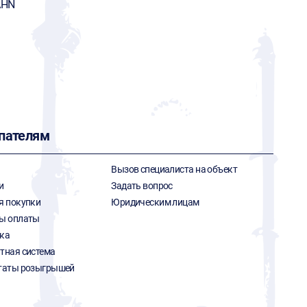
AHN
пателям
Вызов специалиста на объект
и
Задать вопрос
я покупки
Юридическим лицам
ы оплаты
ка
тная система
таты розыгрышей