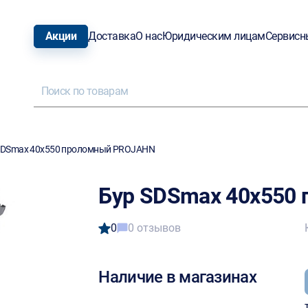
Акции
Доставка
О нас
Юридическим лицам
Сервисн
SDSmax 40х550 проломный PROJAHN
Бур SDSmax 40х550
0
0 отзывов
Наличие в магазинах