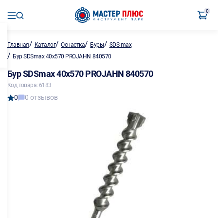
0
/
/
/
/
Главная
Каталог
Оснастка
Буры
SDS-max
/
Бур SDSmax 40х570 PROJAHN 840570
Бур SDSmax 40х570 PROJAHN 840570
Код товара: 6183
0
0 отзывов