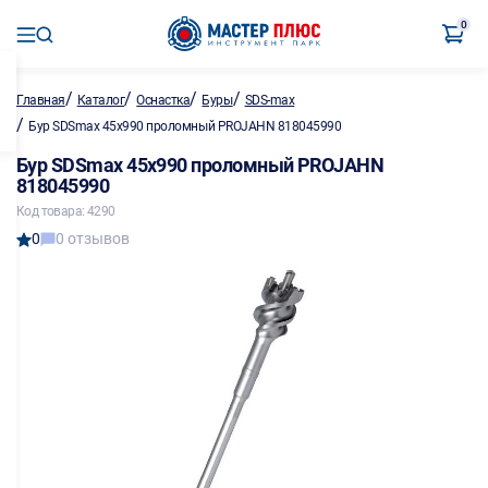
0
/
/
/
/
Главная
Каталог
Оснастка
Буры
SDS-max
/
Бур SDSmax 45х990 проломный PROJAHN 818045990
Бур SDSmax 45х990 проломный PROJAHN
818045990
Код товара: 4290
0
0 отзывов