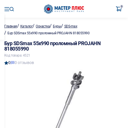
0
/
/
/
/
Главная
Каталог
Оснастка
Буры
SDS-max
/
Бур SDSmax 55х990 проломный PROJAHN 818055990
Бур SDSmax 55х990 проломный PROJAHN
818055990
Код товара: 4521
0
0 отзывов