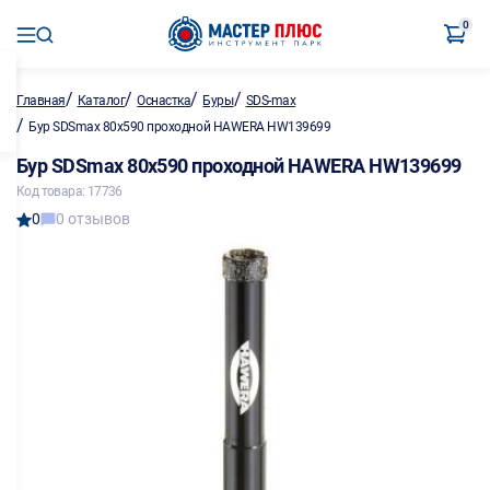
0
/
/
/
/
Главная
Каталог
Оснастка
Буры
SDS-max
/
Бур SDSmax 80х590 проходной HAWERA HW139699
Бур SDSmax 80х590 проходной HAWERA HW139699
Код товара: 17736
0
0 отзывов