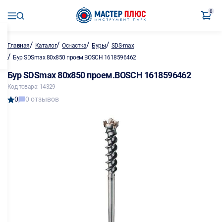
0
/
/
/
/
Главная
Каталог
Оснастка
Буры
SDS-max
/
Бур SDSmax 80х850 проем.BOSCH 1618596462
Бур SDSmax 80х850 проем.BOSCH 1618596462
Код товара: 14329
0
0 отзывов