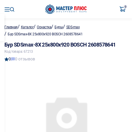
0
/
/
/
/
Главная
Каталог
Оснастка
Буры
SDS-max
/
Бур SDSmax-8X 25х800х920 BOSCH 2608578641
Бур SDSmax-8X 25х800х920 BOSCH 2608578641
Код товара: 67213
0
0 отзывов