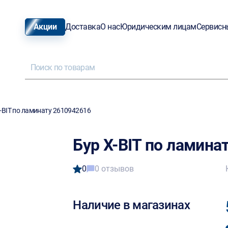
Акции
Доставка
О нас
Юридическим лицам
Сервисн
-BIT по ламинату 2610942616
Бур X-BIT по ламина
0
0 отзывов
Наличие в магазинах