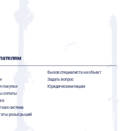
пателям
Вызов специалиста на объект
и
Задать вопрос
я покупки
Юридическим лицам
ы оплаты
ка
тная система
таты розыгрышей