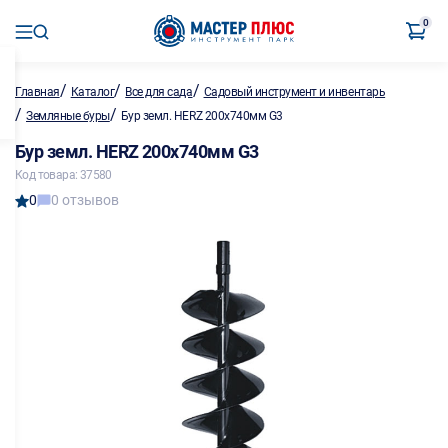
0
/
/
/
Главная
Каталог
Все для сада
Садовый инструмент и инвентарь
/
/
Земляные буры
Бур земл. HERZ 200х740мм G3
Бур земл. HERZ 200х740мм G3
Код товара: 37580
0
0 отзывов