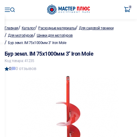
0
/
/
/
Главная
Каталог
Расходные материалы
Для садовой техники
/
/
Для мотобуров
Шнеки для мотобуров
/
Бур земл. IM 75х1000мм 3" Iron Mole
Бур земл. IM 75х1000мм 3" Iron Mole
Код товара: 41235
0
0 отзывов