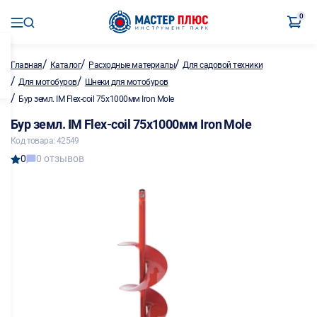
0
/
/
/
Главная
Каталог
Расходные материалы
Для садовой техники
/
/
Для мотобуров
Шнеки для мотобуров
/
Бур земл. IM Flex-coil 75х1000мм Iron Mole
Бур земл. IM Flex-coil 75х1000мм Iron Mole
Код товара: 42549
0
0 отзывов