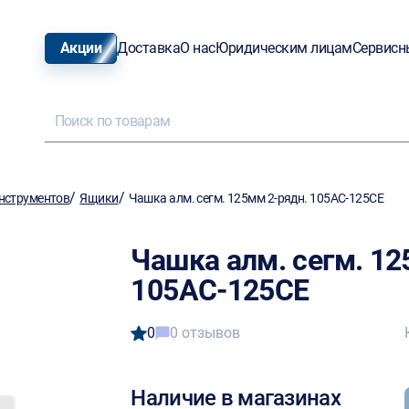
Акции
Доставка
О нас
Юридическим лицам
Сервисн
/
/
нструментов
Ящики
Чашка алм. сегм. 125мм 2-рядн. 105АС-125СЕ
Чашка алм. сегм. 12
105АС-125СЕ
0
0 отзывов
Наличие в магазинах