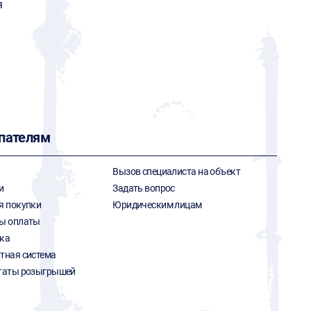
я
пателям
Вызов специалиста на объект
и
Задать вопрос
я покупки
Юридическим лицам
ы оплаты
ка
тная система
таты розыгрышей