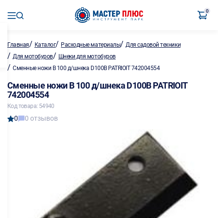
0
/
/
/
Главная
Каталог
Расходные материалы
Для садовой техники
/
/
Для мотобуров
Шнеки для мотобуров
/
Cменные ножи В 100 д/шнека D100B PATRIOIT 742004554
Cменные ножи В 100 д/шнека D100B PATRIOIT
742004554
Код товара: 54940
0
0 отзывов