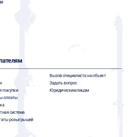
ия
пателям
Вызов специалиста на объект
и
Задать вопрос
я покупки
Юридическим лицам
ы оплаты
ка
тная система
таты розыгрышей