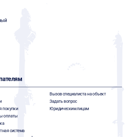
ный
пателям
Вызов специалиста на объект
и
Задать вопрос
я покупки
Юридическим лицам
ы оплаты
ка
тная система