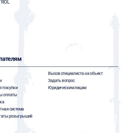
TROL
пателям
Вызов специалиста на объект
и
Задать вопрос
я покупки
Юридическим лицам
ы оплаты
ка
тная система
таты розыгрышей