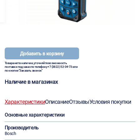
Добавить в корзину
Товара нет в наличии, уточняйте возможность
поставки под заказ по телефону
+7 (3822) 52-34-73
или
по кнопке "Заказать звонок"
Наличие в магазинах
Характеристики
Описание
Отзывы
Условия покупки
Основные характеристики
Производитель
Bosch